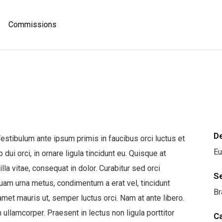
Commissions
D
estibulum ante ipsum primis in faucibus orci luctus et
Eu
ui orci, in ornare ligula tincidunt eu. Quisque at
lla vitae, consequat in dolor. Curabitur sed orci
S
iquam urna metus, condimentum a erat vel, tincidunt
Br
amet mauris ut, semper luctus orci. Nam at ante libero.
llamcorper. Praesent in lectus non ligula porttitor
C