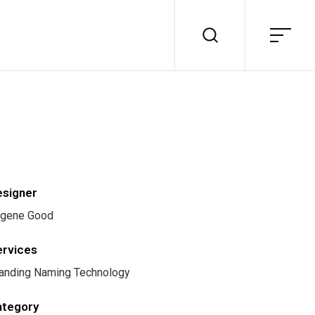
esigner
gene Good
ervices
anding Naming Technology
ategory